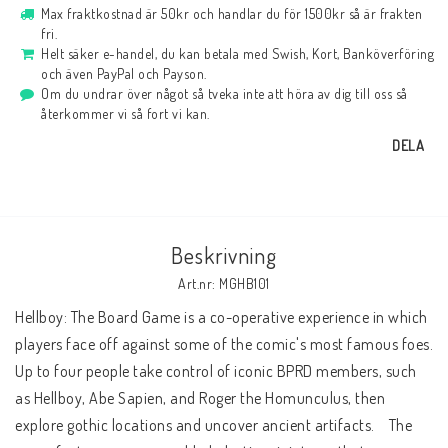
Max fraktkostnad är 50kr och handlar du för 1500kr så är frakten
fri.
Helt säker e-handel, du kan betala med Swish, Kort, Banköverföring
och även PayPal och Payson.
Om du undrar över något så tveka inte att höra av dig till oss så
återkommer vi så fort vi kan.
DELA
Beskrivning
Art.nr: MGHB101
Hellboy: The Board Game is a co-operative experience in which 
players face off against some of the comic's most famous foes. 
Up to four people take control of iconic BPRD members, such 
as Hellboy, Abe Sapien, and Roger the Homunculus, then 
explore gothic locations and uncover ancient artifacts.    The 