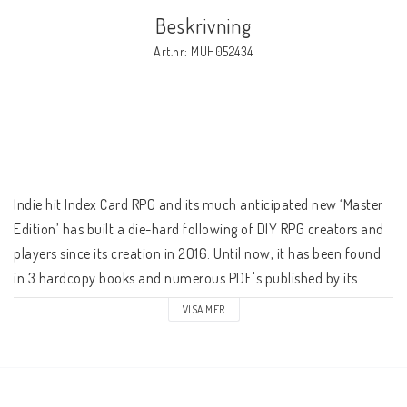
Beskrivning
Art.nr: MUH052434
Indie hit Index Card RPG and its much anticipated new ‘Master 
Edition’ has built a die-hard following of DIY RPG creators and 
players since its creation in 2016. Until now, it has been found 
in 3 hardcopy books and numerous PDF's published by its 
creator, Runehammer, via DriveThruRPG.
VISA MER
This newest edition, the Collector's Edition, combines ICRPG's 
numerous worlds, streamlined D20 rules and critically 