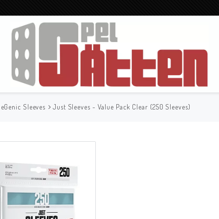
eGenic Sleeves
Just Sleeves - Value Pack Clear (250 Sleeves)