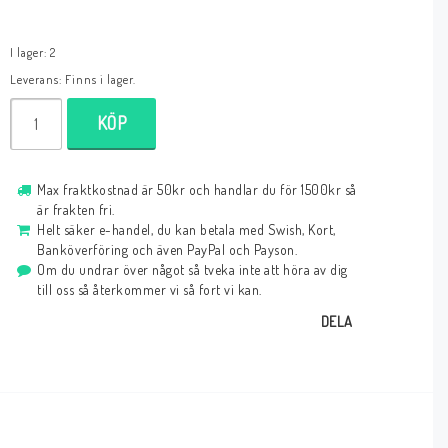
I lager: 2
Leverans:
Finns i lager.
KÖP
Max fraktkostnad är 50kr och handlar du för 1500kr så
är frakten fri.
Helt säker e-handel, du kan betala med Swish, Kort,
Banköverföring och även PayPal och Payson.
Om du undrar över något så tveka inte att höra av dig
till oss så återkommer vi så fort vi kan.
DELA