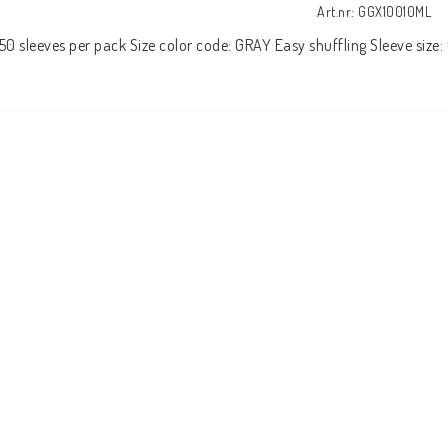
Art.nr: GGX10010ML
50 sleeves per pack Size color code: GRAY Easy shuffling Sleeve size