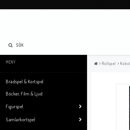
SÖK
MENY
Rollspel
Kobol
Brädspel & Kortspel
Böcker, Film & Ljud
Figurspel
Samlarkortspel