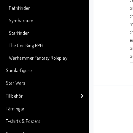
t
Pathfinder
o
t
Symbaroum
m
t
Starfinder
e
The One Ring RPG
p
b
Warhammer Fantasy Roleplay
Samlarfigurer
Star Wars
Tillbehör
Tärningar
T-shirts & Posters