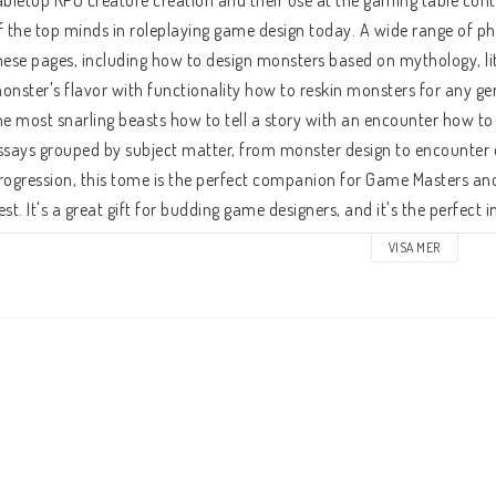
abletop RPG creature creation and their use at the gaming table cont
f the top minds in roleplaying game design today. A wide range of phi
hese pages, including how to design monsters based on mythology, lit
onster's flavor with functionality how to reskin monsters for any g
he most snarling beasts how to tell a story with an encounter how t
ssays grouped by subject matter, from monster design to encounter d
rogression, this tome is the perfect companion for Game Masters and 
est. It's a great gift for budding game designers, and it's the perfect 
VISA MER