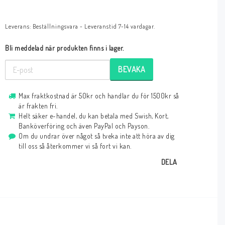
Leverans:
Beställningsvara - Leveranstid 7-14 vardagar.
Bli meddelad när produkten finns i lager.
BEVAKA
Max fraktkostnad är 50kr och handlar du för 1500kr så
är frakten fri.
Helt säker e-handel, du kan betala med Swish, Kort,
Banköverföring och även PayPal och Payson.
Om du undrar över något så tveka inte att höra av dig
till oss så återkommer vi så fort vi kan.
DELA