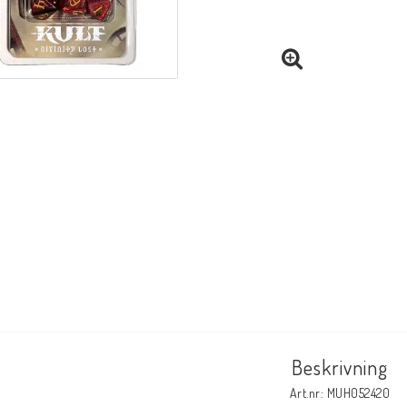
Beskrivning
Art.nr: MUH052420