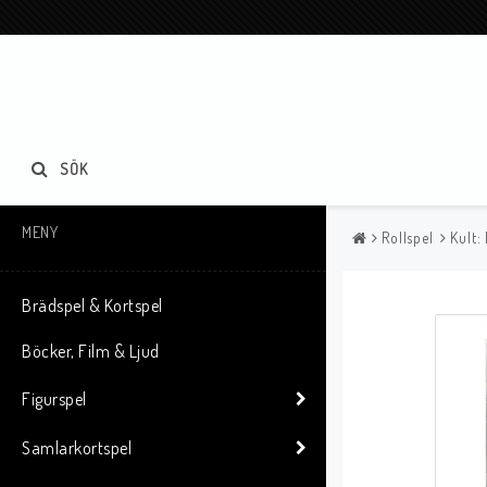
SÖK
MENY
Rollspel
Kult:
Brädspel & Kortspel
Böcker, Film & Ljud
Figurspel
Samlarkortspel