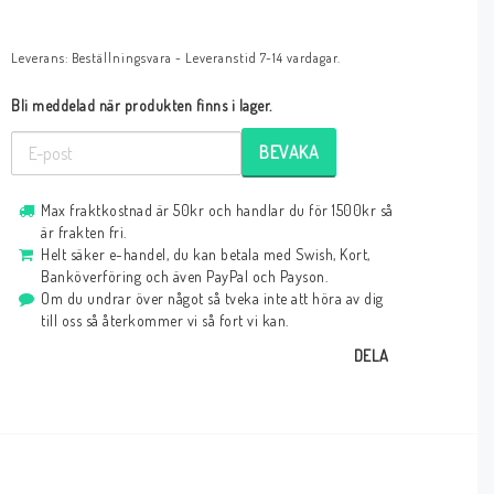
Leverans:
Beställningsvara - Leveranstid 7-14 vardagar.
Bli meddelad när produkten finns i lager.
BEVAKA
Max fraktkostnad är 50kr och handlar du för 1500kr så
är frakten fri.
Helt säker e-handel, du kan betala med Swish, Kort,
Banköverföring och även PayPal och Payson.
Om du undrar över något så tveka inte att höra av dig
till oss så återkommer vi så fort vi kan.
DELA