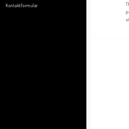
T
Kontaktformulär
p
o