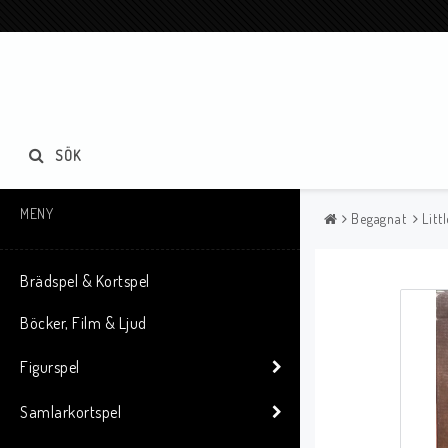
SÖK
MENY
Begagnat
Litt
Brädspel & Kortspel
Böcker, Film & Ljud
Figurspel
Samlarkortspel