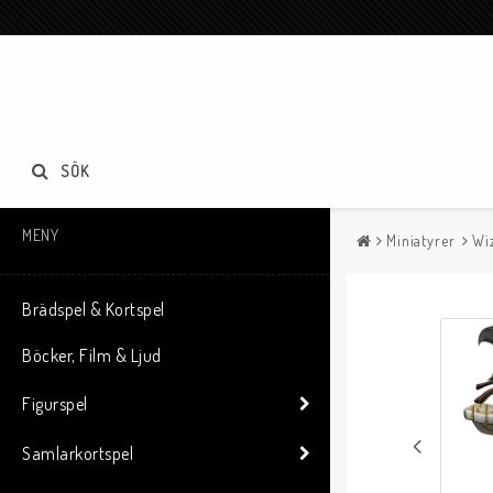
SÖK
MENY
Miniatyrer
Wi
Brädspel & Kortspel
Böcker, Film & Ljud
Figurspel
Samlarkortspel