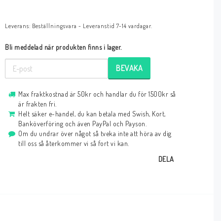
Leverans:
Beställningsvara - Leveranstid 7-14 vardagar.
Bli meddelad när produkten finns i lager.
BEVAKA
Max fraktkostnad är 50kr och handlar du för 1500kr så
är frakten fri.
Helt säker e-handel, du kan betala med Swish, Kort,
Banköverföring och även PayPal och Payson.
Om du undrar över något så tveka inte att höra av dig
till oss så återkommer vi så fort vi kan.
DELA