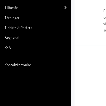
Tillbehör
E
c
Tärningar
v
T-shirts & Posters
s
Begagnat
REA
Kontaktformulär