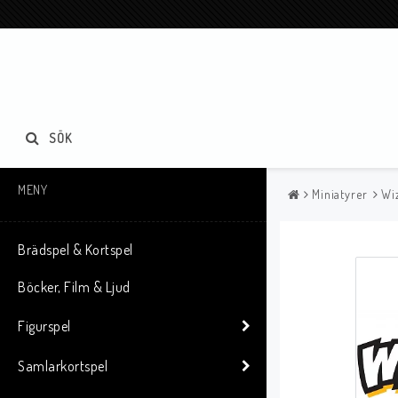
SÖK
MENY
Miniatyrer
Wi
Brädspel & Kortspel
Böcker, Film & Ljud
Figurspel
Samlarkortspel