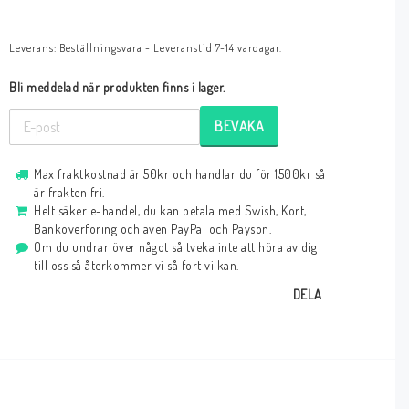
Leverans:
Beställningsvara - Leveranstid 7-14 vardagar.
Bli meddelad när produkten finns i lager.
BEVAKA
Max fraktkostnad är 50kr och handlar du för 1500kr så
är frakten fri.
Helt säker e-handel, du kan betala med Swish, Kort,
Banköverföring och även PayPal och Payson.
Om du undrar över något så tveka inte att höra av dig
till oss så återkommer vi så fort vi kan.
DELA