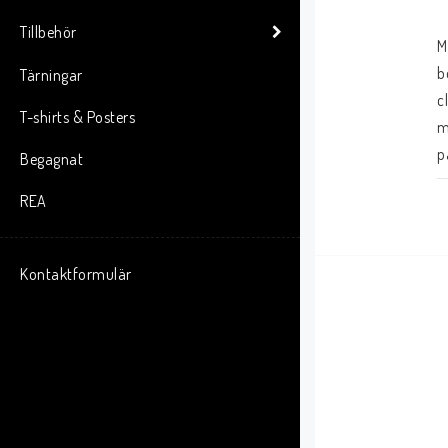
Tillbehör
M
b
Tärningar
c
T-shirts & Posters
m
p
Begagnat
REA
Kontaktformulär