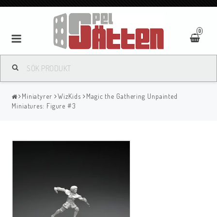
0
Miniatyrer
WizKids
Magic the Gathering Unpainted
Miniatures: Figure #3