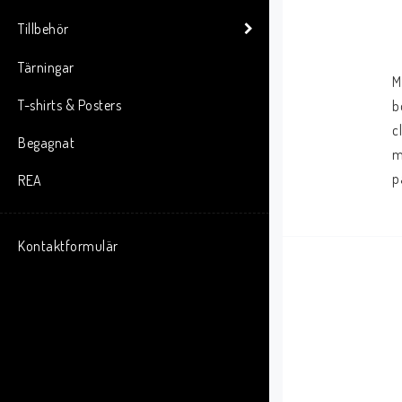
Tillbehör
Tärningar
M
T-shirts & Posters
b
c
Begagnat
m
p
REA
Kontaktformulär