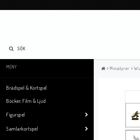
SÖK
MENY
Miniatyrer
Wi
Brädspel & Kortspel
Böcker, Film & Ljud
Figurspel
Samlarkortspel