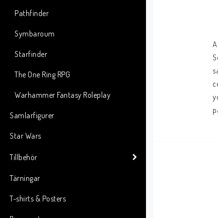
Pathfinder
Symbaroum
A
Starfinder
S
s
The One Ring RPG
c
Warhammer Fantasy Roleplay
y
p
Samlarfigurer
Star Wars
Tillbehör
Tärningar
T-shirts & Posters