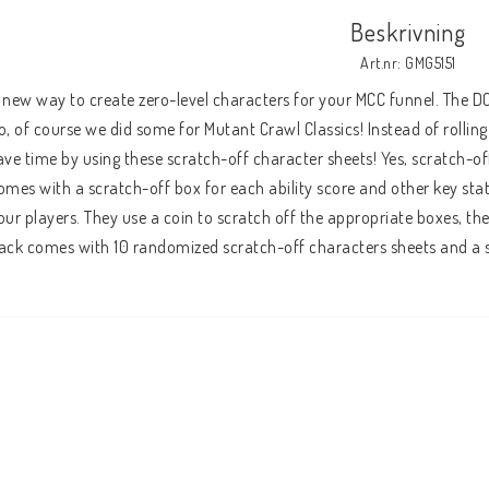
Beskrivning
Art.nr: GMG5151
 new way to create zero-level characters for your MCC funnel. The DC
o, of course we did some for Mutant Crawl Classics! Instead of rollin
ave time by using these scratch-off character sheets! Yes, scratch-off,
omes with a scratch-off box for each ability score and other key stat
our players. They use a coin to scratch off the appropriate boxes, t
ack comes with 10 randomized scratch-off characters sheets and a s