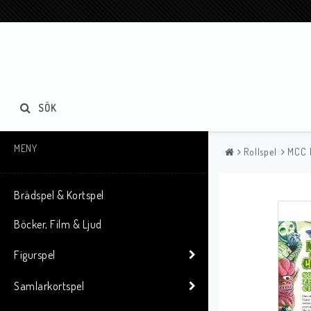
SÖK
MENY
Rollspel
MCC R
Brädspel & Kortspel
Böcker, Film & Ljud
Figurspel
Samlarkortspel