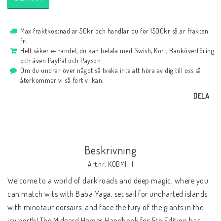
Max fraktkostnad är 50kr och handlar du för 1500kr så är frakten
fri.
Helt säker e-handel, du kan betala med Swish, Kort, Banköverföring
och även PayPal och Payson.
Om du undrar över något så tveka inte att höra av dig till oss så
återkommer vi så fort vi kan.
DELA
Beskrivning
Art.nr: KOBMHH
Welcome to a world of dark roads and deep magic, where you 
can match wits with Baba Yaga, set sail for uncharted islands 
with minotaur corsairs, and face the fury of the giants in the 
icy north! The Midgard Heroes Handbook for 5th Edition has 