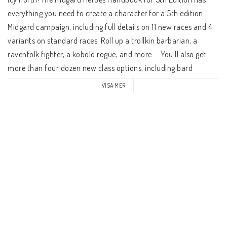
everything you need to create a character for a 5th edition 
Midgard campaign, including full details on 11 new races and 4 
variants on standard races. Roll up a trollkin barbarian, a 
ravenfolk fighter, a kobold rogue, and more.    You'll also get 
more than four dozen new class options, including bard 
colleges and paladin oaths martial, ranger, and rogue 
VISA MER
archetypes cleric domains and a druid circle sorcerous 
bloodlines, warlock pacts, and arcane traditions. There are also 
feats for new types of magic, 20 backgrounds, and nearly 300 
new spells!    The shadow roads are open, and the World 
Serpent stirs in its sleep. Adventure awaits the bold!