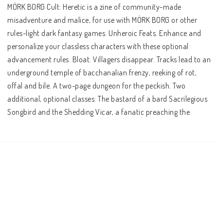
MÖRK BORG Cult: Heretic is a zine of community-made 
misadventure and malice, for use with MÖRK BORG or other 
rules-light dark fantasy games. Unheroic Feats. Enhance and 
personalize your classless characters with these optional 
advancement rules. Bloat. Villagers disappear. Tracks lead to an 
underground temple of bacchanalian frenzy, reeking of rot, 
offal and bile. A two-page dungeon for the peckish. Two 
additional, optional classes: The bastard of a bard Sacrilegious 
Songbird and the Shedding Vicar, a fanatic preaching the 
skinless gospel. Seeds of a CVLT. Use this to generate cults, their 
leaders, beliefs and spiritual home. Graves Left Wanting. A 
campaign-starting or post-TPK tombcrawl adventure where 
the PCs find themselves buried alive in the vast, ever-changing 
cemetery Graven-Tosk.