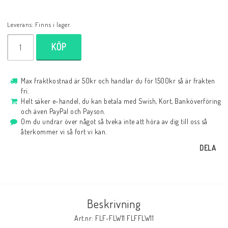
Leverans:
Finns i lager.
KÖP
Max fraktkostnad är 50kr och handlar du för 1500kr så är frakten
fri.
Helt säker e-handel, du kan betala med Swish, Kort, Banköverföring
och även PayPal och Payson.
Om du undrar över något så tveka inte att höra av dig till oss så
återkommer vi så fort vi kan.
DELA
Beskrivning
Art.nr: FLF-FLW11 FLFFLW11