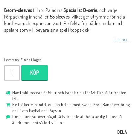
Beorn-sleeves
tillhör Paladins
Specialist D-serie
, och varje
förpackning innehåller
55 sleeves
, vilket ger utrymme för hela
kortlekar och expansionskort. Perfekta för både samlare och
spelare som vill bevara sina spel i toppskick.
Läs mer...
Leverans:
Finns i lager.
KÖP
Max fraktkostnad är 50kr och handlar du för 1500kr så är frakten
fri.
Helt säker e-handel, du kan betala med Swish, Kort, Banköverföring
och även PayPal och Payson.
Om du undrar över något så tveka inte att höra av dig till oss så
återkommer vi så fort vi kan.
DELA