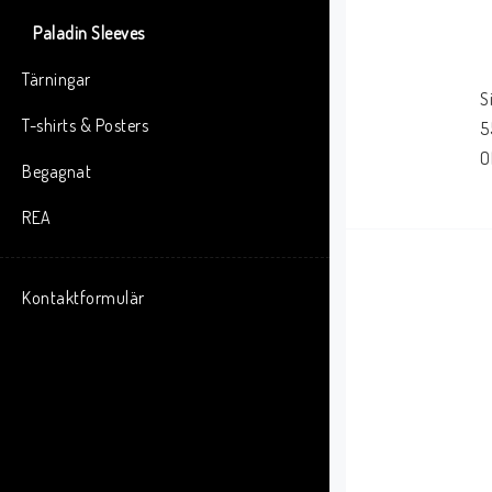
Paladin Sleeves
Tärningar
S
T-shirts & Posters
5
O
Begagnat
REA
Kontaktformulär