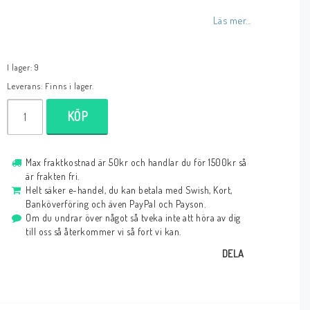
Läs mer...
I lager: 9
Leverans:
Finns i lager.
KÖP
Max fraktkostnad är 50kr och handlar du för 1500kr så
är frakten fri.
Helt säker e-handel, du kan betala med Swish, Kort,
Banköverföring och även PayPal och Payson.
Om du undrar över något så tveka inte att höra av dig
till oss så återkommer vi så fort vi kan.
DELA