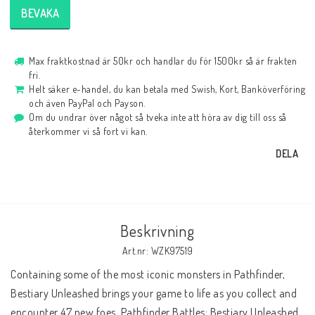
BEVAKA
Max fraktkostnad är 50kr och handlar du för 1500kr så är frakten
fri.
Helt säker e-handel, du kan betala med Swish, Kort, Banköverföring
och även PayPal och Payson.
Om du undrar över något så tveka inte att höra av dig till oss så
återkommer vi så fort vi kan.
DELA
Beskrivning
Art.nr: WZK97519
Containing some of the most iconic monsters in Pathfinder, 
Bestiary Unleashed brings your game to life as you collect and 
encounter 47 new foes. Pathfinder Battles: Bestiary Unleashed 