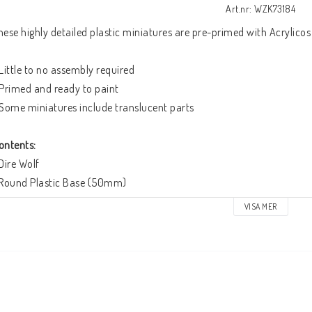
Art.nr: WZK73184
hese highly detailed plastic miniatures are pre-primed with Acrylicos 
 Little to no assembly required
 Primed and ready to paint
 Some miniatures include translucent parts
ontents:
 Dire Wolf
 Round Plastic Base (50mm)
VISA MER