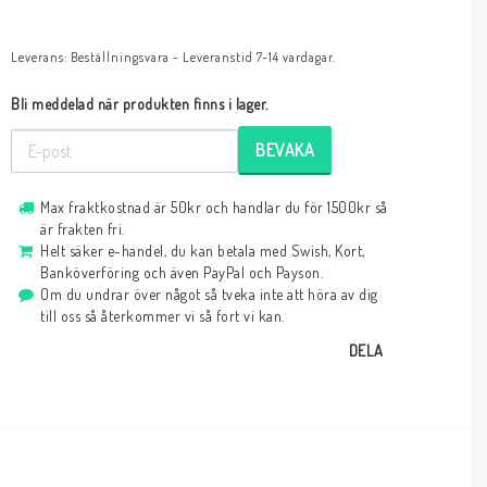
Leverans:
Beställningsvara - Leveranstid 7-14 vardagar.
Bli meddelad när produkten finns i lager.
BEVAKA
Max fraktkostnad är 50kr och handlar du för 1500kr så
är frakten fri.
Helt säker e-handel, du kan betala med Swish, Kort,
Banköverföring och även PayPal och Payson.
Om du undrar över något så tveka inte att höra av dig
till oss så återkommer vi så fort vi kan.
DELA