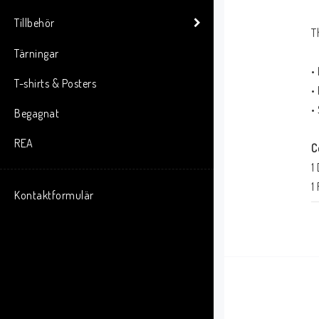
Tillbehör
T
Tärningar
•
T-shirts & Posters
•
•
Begagnat
REA
C
1
1
Kontaktformulär