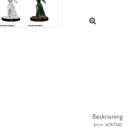
Beskrivning
Art.nr: WZK73412