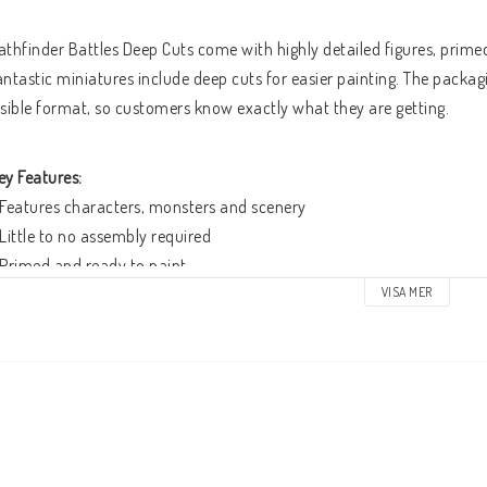
athfinder Battles Deep Cuts come with highly detailed figures, primed
antastic miniatures include deep cuts for easier painting. The packagi
isible format, so customers know exactly what they are getting.
ey Features:
 Features characters, monsters and scenery
 Little to no assembly required
 Primed and ready to paint
 Some miniatures include translucent parts
VISA MER
his is a 2-count character pack which includes a high-level and low-