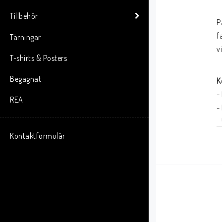
Tillbehör
P
f
Tärningar
v
T-shirts & Posters
Begagnat
K
-
REA
-
-
-
Kontaktformulär
T