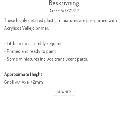
Beskrivning
Art.nr: WZK72582
These highly detailed plastic miniatures are pre-primed with 
Acrylicos Vallejo primer.
• Little to no assembly required
• Primed and ready to paint
• Some miniatures include translucent parts.
Approximate Height
Gnoll w/ Axe: 42mm
Gnoll w/ Shield & Whip: 37mm
VISA MER
Contents:
2 Gnolls
2 Round Plastic Bases (25mm)