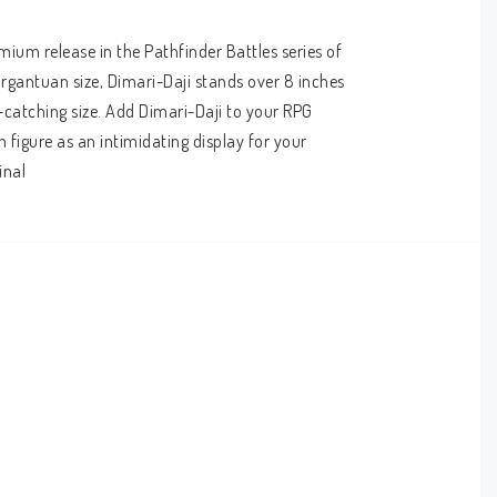
ium release in the Pathfinder Battles series of 
rgantuan size, Dimari-Daji stands over 8 inches 
e-catching size. Add Dimari-Daji to your RPG 
figure as an intimidating display for your 
inal