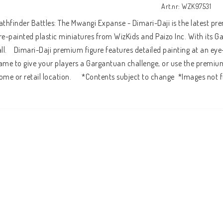
Art.nr: WZK97531
athfinder Battles: The Mwangi Expanse - Dimari-Daji is the latest prem
re-painted plastic miniatures from WizKids and Paizo Inc. With its Ga
all.    Dimari-Daji premium figure features detailed painting at an ey
ame to give your players a Gargantuan challenge, or use the premium 
ome or retail location.      *Contents subject to change  *Images not f