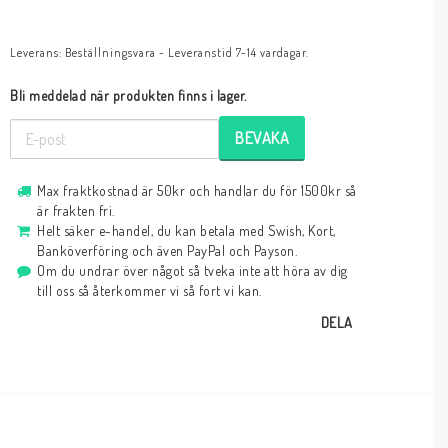
Leverans:
Beställningsvara - Leveranstid 7-14 vardagar.
Bli meddelad när produkten finns i lager.
BEVAKA
Max fraktkostnad är 50kr och handlar du för 1500kr så
är frakten fri.
Helt säker e-handel, du kan betala med Swish, Kort,
Banköverföring och även PayPal och Payson.
Om du undrar över något så tveka inte att höra av dig
till oss så återkommer vi så fort vi kan.
DELA