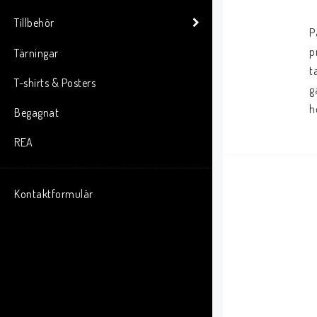
Tillbehör
P
p
Tärningar
t
T-shirts & Posters
g
h
Begagnat
REA
Kontaktformulär