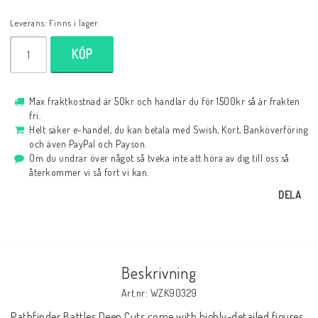
Leverans:
Finns i lager.
KÖP
Max fraktkostnad är 50kr och handlar du för 1500kr så är frakten
fri.
Helt säker e-handel, du kan betala med Swish, Kort, Banköverföring
och även PayPal och Payson.
Om du undrar över något så tveka inte att höra av dig till oss så
återkommer vi så fort vi kan.
DELA
Beskrivning
Art.nr: WZK90329
Pathfinder Battles Deep Cuts come with highly-detailed figures, 