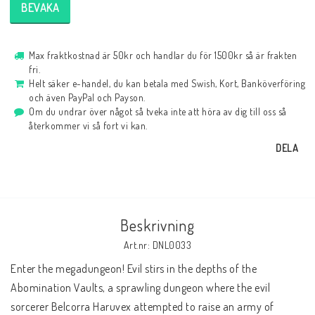
BEVAKA
Max fraktkostnad är 50kr och handlar du för 1500kr så är frakten
fri.
Helt säker e-handel, du kan betala med Swish, Kort, Banköverföring
och även PayPal och Payson.
Om du undrar över något så tveka inte att höra av dig till oss så
återkommer vi så fort vi kan.
DELA
Beskrivning
Art.nr: DNL0033
Enter the megadungeon! Evil stirs in the depths of the 
Abomination Vaults, a sprawling dungeon where the evil 
sorcerer Belcorra Haruvex attempted to raise an army of 