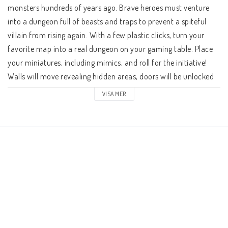
monsters hundreds of years ago. Brave heroes must venture 
into a dungeon full of beasts and traps to prevent a spiteful 
villain from rising again. With a few plastic clicks, turn your 
favorite map into a real dungeon on your gaming table. Place 
your miniatures, including mimics, and roll for the initiative! 
Walls will move revealing hidden areas, doors will be unlocked 
and treasures discovered. All is up to you, Adventurer. Forget 
VISA MER
about glue - Belcorras magic will do the trick. --- Dungeons & 
Lasers terrains are manufactured in tabletop scale with 30mm 
visible grids and 25mm half-height walls. Box Contains: - 12 x 
floors - 30 x walls - 6 x doors - 6 x doorways - 21 x 
customization bits The terrain comes unpainted and 
unassembled.