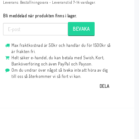
Leverans:
Beställningsvara - Leveranstid 7-14 vardagar.
Bli meddelad när produkten finns i lager.
BEVAKA
Max fraktkostnad är 50kr och handlar du för 1500kr så
är frakten fri.
Helt säker e-handel, du kan betala med Swish, Kort,
Banköverföring och även PayPal och Payson.
Om du undrar över något så tveka inte att höra av dig
till oss så återkommer vi så fort vi kan.
DELA