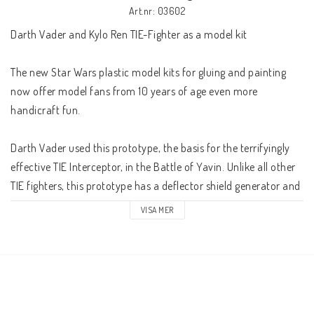
Art.nr: 03602
Darth Vader and Kylo Ren TIE-Fighter as a model kit
The new Star Wars plastic model kits for gluing and painting 
now offer model fans from 10 years of age even more 
handicraft fun.
Darth Vader used this prototype, the basis for the terrifyingly 
effective TIE Interceptor, in the Battle of Yavin. Unlike all other 
TIE fighters, this prototype has a deflector shield generator and 
a simple hyperdrive. Vader's TIE Advanced is armed with heavy 
VISA MER
double blaster cannons but has no life support systems. The TIE 
Advanced is characterized by a shell made of a dural steel 
alloy, an extended aft deck and unique solar cell wings. The TIE 
Advanced quickly became one of Darth Vader's preferred ships. 
Like all TIE ships, the prototype's propulsion system consists of 