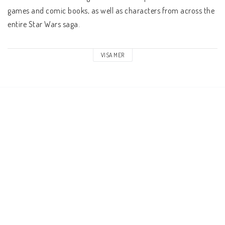
games and comic books, as well as characters from across the 
entire Star Wars saga. 
The Star Wars Miniatures Game allows fans to stage their own 
VISA MER
epic battles with the most diverse collection of high quality, 
authentic figures available.