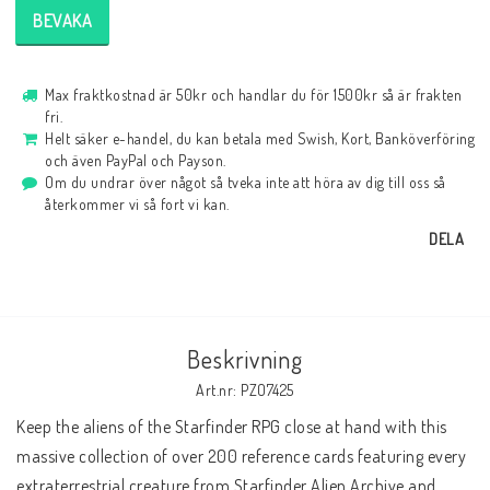
BEVAKA
Max fraktkostnad är 50kr och handlar du för 1500kr så är frakten
fri.
Helt säker e-handel, du kan betala med Swish, Kort, Banköverföring
och även PayPal och Payson.
Om du undrar över något så tveka inte att höra av dig till oss så
återkommer vi så fort vi kan.
DELA
Beskrivning
Art.nr: PZO7425
Keep the aliens of the Starfinder RPG close at hand with this 
massive collection of over 200 reference cards featuring every 
extraterrestrial creature from Starfinder Alien Archive and 