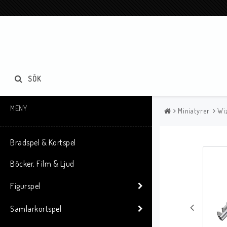
SÖK
MENY
Miniatyrer
Wi
Brädspel & Kortspel
Böcker, Film & Ljud
Figurspel
Samlarkortspel