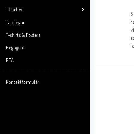
Tillbehör
S
f
Tärningar
v
T-shirts & Posters
s
i
Begagnat
REA
Kontaktformulär