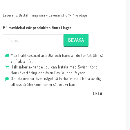
Leverans:
Beställningsvara - Leveranstid 7-14 vardagar.
Bli meddelad när produkten finns i lager.
BEVAKA
Max fraktkostnad är 50kr och handlar du för 1500kr så
är frakten fri.
Helt säker e-handel, du kan betala med Swish, Kort,
Banköverföring och även PayPal och Payson.
Om du undrar över något så tveka inte att höra av dig
till oss så återkommer vi så fort vi kan.
DELA