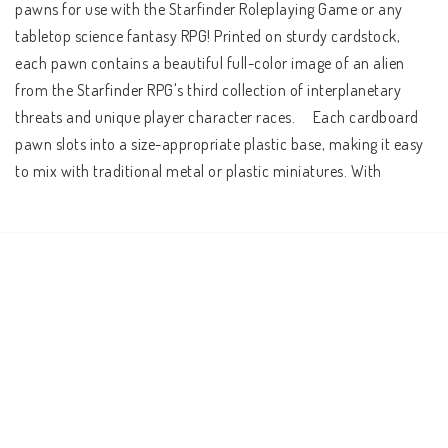
pawns for use with the Starfinder Roleplaying Game or any 
tabletop science fantasy RPG! Printed on sturdy cardstock, 
each pawn contains a beautiful full-color image of an alien 
from the Starfinder RPG's third collection of interplanetary 
threats and unique player character races.     Each cardboard 
pawn slots into a size-appropriate plastic base, making it easy 
to mix with traditional metal or plastic miniatures. With 
multiple pawns for commonly encountered creatures and a 
handful of new foes to fight in starship combat, the Starfinder 
Alien Archive 3 Pawn Collection is the best way to ensure 
you've got the perfect characters to bring your Starfinder 
campaign to life!