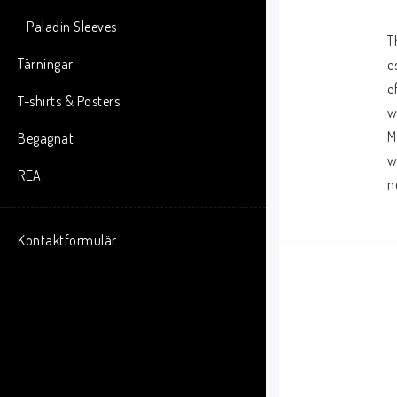
Paladin Sleeves
T
Tärningar
e
e
T-shirts & Posters
w
M
Begagnat
w
REA
n
Kontaktformulär