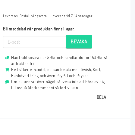
Leverans:
Beställningsvara - Leveranstid 7-14 vardagar.
Bli meddelad när produkten finns i lager.
BEVAKA
Max fraktkostnad är 50kr och handlar du för 1500kr så
är frakten fri.
Helt säker e-handel, du kan betala med Swish, Kort,
Banköverföring och även PayPal och Payson.
Om du undrar över något så tveka inte att höra av dig
till oss så återkommer vi så fort vi kan.
DELA