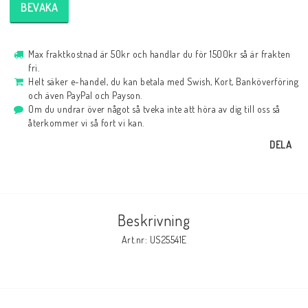
BEVAKA
Max fraktkostnad är 50kr och handlar du för 1500kr så är frakten
fri.
Helt säker e-handel, du kan betala med Swish, Kort, Banköverföring
och även PayPal och Payson.
Om du undrar över något så tveka inte att höra av dig till oss så
återkommer vi så fort vi kan.
DELA
Beskrivning
Art.nr: US25541E