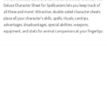
Deluxe Character Sheet for Spellcasters lets you keep track of 
all these and more!  Attractive, double-sided character sheets 
place all your character's skills, spells, rituals, cantrips, 
advantages, disadvantages, special abilities, weapons, 
equipment, and stats for animal companions at your fingertips.  
Additional space gives you room to record your character's 
background, heroic achievements, and chosen focus rules. This 
package also features a comprehensive summary of skill use, 
combat, magic, and detailed rules, for ease of reference during 
play. Adventure awaits!