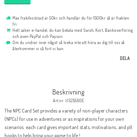
Max fraktkostnad är 50kr och handlar du för 1500kr så är frakten
fri.
Helt säker e-handel, du kan betala med Swish, Kort, Banköverföring
och även PayPal och Payson.
Om du undrar över något så tveka inte att höra av dig till oss så
återkommer vi så fort vi kan.
DELA
Beskrivning
Art.nr: US25560E
The NPC Card Set provides a variety of non-player characters 
(NPCs) for use in adventures or as inspirations for your own 
scenarios. each card gives important stats, motivations, and plt 
hooks to help bring your game to life !