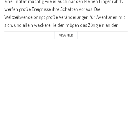
eine Entität mächtig wie er auch nur den kleinen Finger rührt, 
werfen große Ereignisse ihre Schatten voraus. Die 
Weltzeitwende bringt große Veränderungen für Aventurien mit 
sich, und allein wackere Helden mögen das Zünglein an der 
Waage sein, wenn es um das Schicksal eines gesamten 
VISA MER
Kontinents, ja einer gesamten Welt geht.    Dieser 
Kurzgeschichtenband versammelt Geschichten rund um das 
schicksalhafte Ereignis des Sternenfalls. Enthalten sind mehr 
als 20 phantastische Geschichten, welche die Leser in die 
verschiedensten Winkel Aventuriens führen und manchmal 
sogar darüber hinaus.