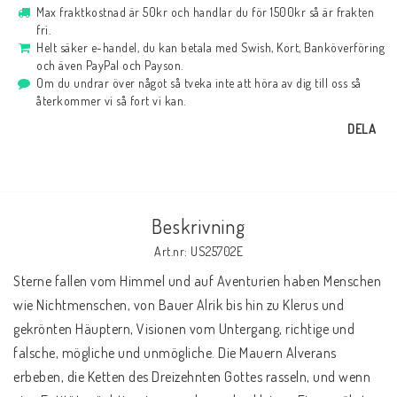
Max fraktkostnad är 50kr och handlar du för 1500kr så är frakten
fri.
Helt säker e-handel, du kan betala med Swish, Kort, Banköverföring
och även PayPal och Payson.
Om du undrar över något så tveka inte att höra av dig till oss så
återkommer vi så fort vi kan.
DELA
Beskrivning
Art.nr: US25702E
Sterne fallen vom Himmel und auf Aventurien haben Menschen 
wie Nichtmenschen, von Bauer Alrik bis hin zu Klerus und 
gekrönten Häuptern, Visionen vom Untergang, richtige und 
falsche, mögliche und unmögliche. Die Mauern Alverans 
erbeben, die Ketten des Dreizehnten Gottes rasseln, und wenn 