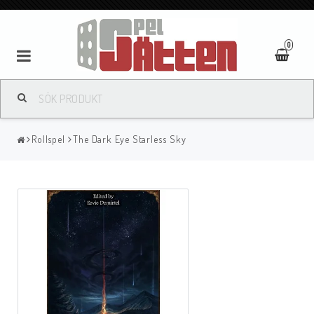
0
Rollspel
The Dark Eye Starless Sky