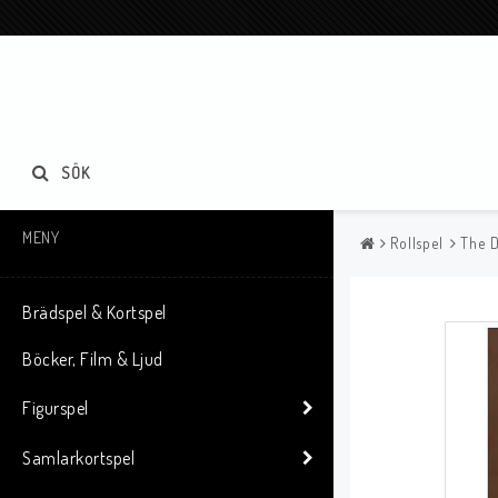
SÖK
MENY
Rollspel
The D
Brädspel & Kortspel
Böcker, Film & Ljud
Figurspel
Samlarkortspel