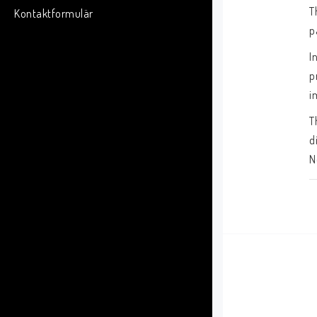
T
Kontaktformulär
p
In
p
i
T
d
N
D
p
Y
F
6
R