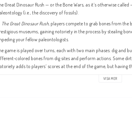
he Great Dinosaur Rush — or the Bone Wars, as it’s otherwise called 
aleontology (i.e., the discovery of fossils).
 
The Great Dinosaur Rush
, players compete to grab bones from the be
restigious museums, gaining notoriety in the process by stealing bone
mpeding your fellow paleontologists.
he game is played over turns, each with two main phases: dig and build
ifferent-colored bones from dig sites and perform actions. Some dirty
otoriety adds to players’ scores at the end of the game, but having
uring the build phase, players create their dinosaurs from the bones 
VISA MER
oints in various museum categories: length, size, height, ferociousness
ou’ll have to play dirty if you want to win — just not 
too
 dirty!
ör 2-5 spelare
0 min speltid
ekommenderad ålder: 10 