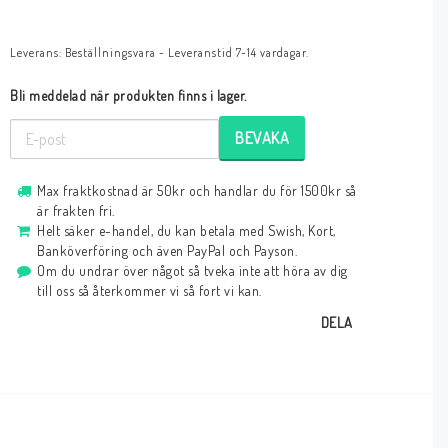
Leverans:
Beställningsvara - Leveranstid 7-14 vardagar.
Bli meddelad när produkten finns i lager.
BEVAKA
Max fraktkostnad är 50kr och handlar du för 1500kr så
är frakten fri.
Helt säker e-handel, du kan betala med Swish, Kort,
Banköverföring och även PayPal och Payson.
Om du undrar över något så tveka inte att höra av dig
till oss så återkommer vi så fort vi kan.
DELA