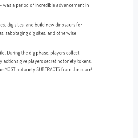
— was a period of incredible advancement in 
st dig sites, and build new dinosaurs for 
s, sabotaging dig sites, and otherwise 
. During the dig phase, players collect 
 actions give players secret notoriety tokens. 
 the MOST notoriety SUBTRACTS from the score! 
they collected, maximizing them to score 
, etc.