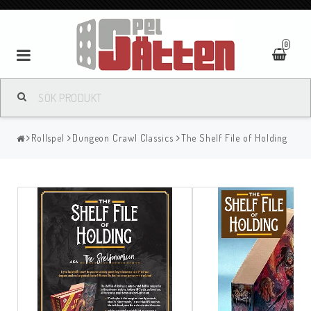
0
Rollspel
Dungeon Crawl Classics
The Shelf File of Holding