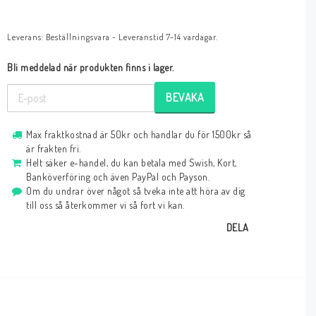
Leverans:
Beställningsvara - Leveranstid 7-14 vardagar.
Bli meddelad när produkten finns i lager.
BEVAKA
Max fraktkostnad är 50kr och handlar du för 1500kr så
är frakten fri.
Helt säker e-handel, du kan betala med Swish, Kort,
Banköverföring och även PayPal och Payson.
Om du undrar över något så tveka inte att höra av dig
till oss så återkommer vi så fort vi kan.
DELA