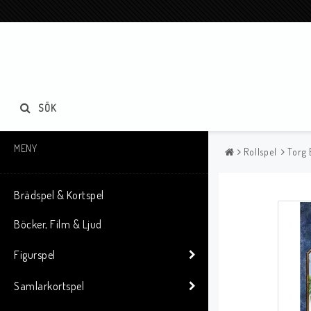
SÖK
MENY
Rollspel
Torg 
Brädspel & Kortspel
Böcker, Film & Ljud
Figurspel
Samlarkortspel