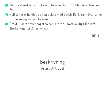
Max fraktkostnad är 50kr och handlar du för 1500kr så är frakten
fri.
Helt säker e-handel, du kan betala med Swish, Kort, Banköverföring
och även PayPal och Payson.
Om du undrar över något så tveka inte att höra av dig till oss så
återkommer vi så fort vi kan.
DELA
Beskrivning
Art.nr: UNA10021