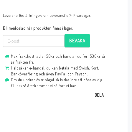
Leverans:
Beställningsvara - Leveranstid 7-14 vardagar.
Bli meddelad när produkten finns i lager.
BEVAKA
Max fraktkostnad är 50kr och handlar du för 1500kr så
är frakten fri.
Helt säker e-handel, du kan betala med Swish, Kort,
Banköverföring och även PayPal och Payson.
Om du undrar över något så tveka inte att höra av dig
till oss så återkommer vi så fort vi kan.
DELA