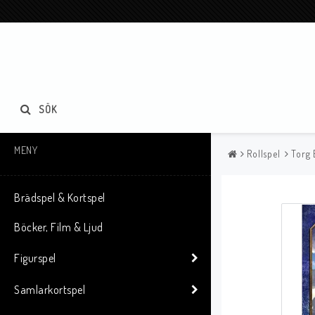
SÖK
MENY
Rollspel
Torg 
Brädspel & Kortspel
Böcker, Film & Ljud
Figurspel
Samlarkortspel