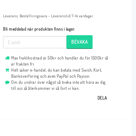
Leverans:
Beställningsvara - Leveranstid 7-14 vardagar.
Bli meddelad när produkten finns i lager.
BEVAKA
Max fraktkostnad är 50kr och handlar du för 1500kr så
är frakten fri.
Helt säker e-handel, du kan betala med Swish, Kort,
Banköverföring och även PayPal och Payson.
Om du undrar över något så tveka inte att höra av dig
till oss så återkommer vi så fort vi kan.
DELA