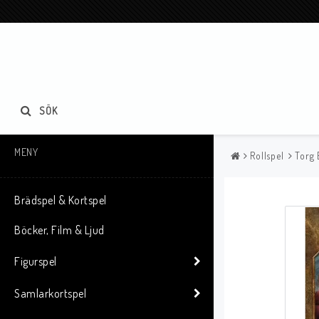
SÖK
MENY
Rollspel
Torg 
Brädspel & Kortspel
Böcker, Film & Ljud
Figurspel
Samlarkortspel