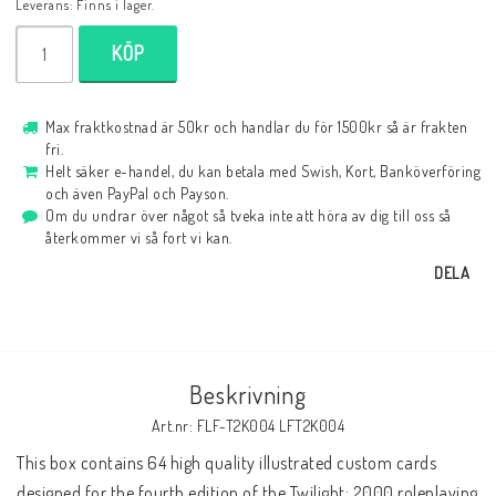
Leverans:
Finns i lager.
KÖP
Max fraktkostnad är 50kr och handlar du för 1500kr så är frakten
fri.
Helt säker e-handel, du kan betala med Swish, Kort, Banköverföring
och även PayPal och Payson.
Om du undrar över något så tveka inte att höra av dig till oss så
återkommer vi så fort vi kan.
DELA
Beskrivning
Art.nr: FLF-T2K004 LFT2K004
This box contains 64 high quality illustrated custom cards 
designed for the fourth edition of the Twilight: 2000 roleplaying 