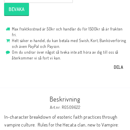
BEVAKA
Max fraktkostnad är 50kr och handlar du för 1500kr så är frakten
fri.
Helt säker e-handel, du kan betala med Swish, Kort, Banköverföring
och även PayPal och Payson.
Om du undrar över något så tveka inte att höra av dig till oss så
återkommer vi så fort vi kan.
DELA
Beskrivning
Art.nr: RGS09622
In-character breakdown of esoteric faith practices through 
vampire culture.  Rules for the Hecata clan, new to Vampire: 