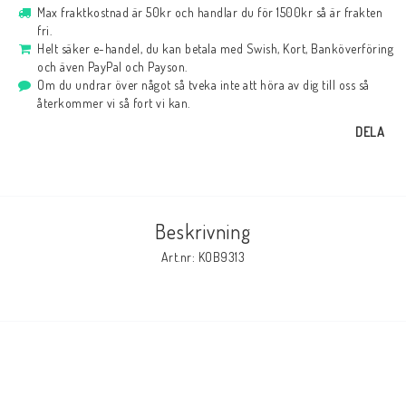
Max fraktkostnad är 50kr och handlar du för 1500kr så är frakten
fri.
Helt säker e-handel, du kan betala med Swish, Kort, Banköverföring
och även PayPal och Payson.
Om du undrar över något så tveka inte att höra av dig till oss så
återkommer vi så fort vi kan.
DELA
Beskrivning
Art.nr: KOB9313