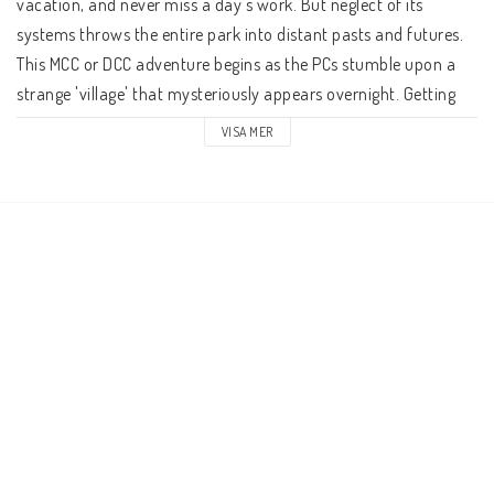
vacation, and never miss a day's work. But neglect of its 
systems throws the entire park into distant pasts and futures. 
This MCC or DCC adventure begins as the PCs stumble upon a 
strange 'village' that mysteriously appears overnight. Getting 
into Eastwood is simple, but surviving its madness and 
VISA MER
escaping proves to be a deadly challenge. Debuted at Bride of 
Cyclops Con 2020.