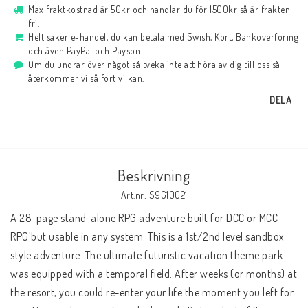
Max fraktkostnad är 50kr och handlar du för 1500kr så är frakten
fri.
Helt säker e-handel, du kan betala med Swish, Kort, Banköverföring
och även PayPal och Payson.
Om du undrar över något så tveka inte att höra av dig till oss så
återkommer vi så fort vi kan.
DELA
Beskrivning
Art.nr: S9G10021
A 28-page stand-alone RPG adventure built for DCC or MCC 
RPG'but usable in any system. This is a 1st/2nd level sandbox 
style adventure. The ultimate futuristic vacation theme park 
was equipped with a temporal field. After weeks (or months) at 
the resort, you could re-enter your life the moment you left for 