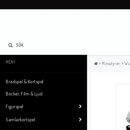
SÖK
MENY
Miniatyrer
Wi
Brädspel & Kortspel
Böcker, Film & Ljud
Figurspel
Samlarkortspel