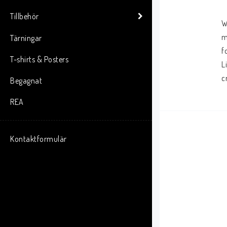
Tillbehör
W
m
Tärningar
f
T-shirts & Posters
L
c
Begagnat
REA
Kontaktformulär