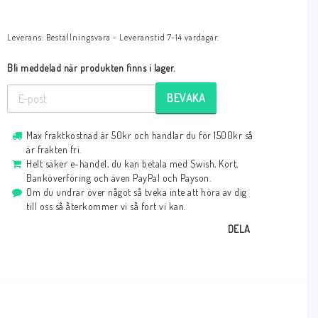
Leverans:
Beställningsvara - Leveranstid 7-14 vardagar.
Bli meddelad när produkten finns i lager.
BEVAKA
Max fraktkostnad är 50kr och handlar du för 1500kr så
är frakten fri.
Helt säker e-handel, du kan betala med Swish, Kort,
Banköverföring och även PayPal och Payson.
Om du undrar över något så tveka inte att höra av dig
till oss så återkommer vi så fort vi kan.
DELA